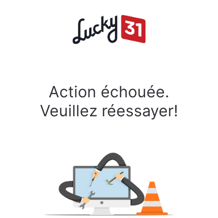
Action échouée.
Veuillez réessayer!